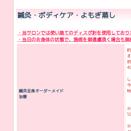
鍼灸・ボディケア・よもぎ蒸し
・当サロンでは使い捨てのディスポ針を使用しており
・当日のお身体の状態で、施術を御遠慮頂く場合も御
約
ま
初
4
し
今
鍼灸全身オーダーメイド
特
治療
※
5
※