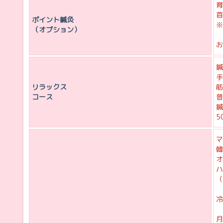
育
首
ポイント鍼灸
（オプション）
お
鍼
手
リラックス
筋
コース
普
鍼
5
マ
韓
オ
ハ
（
冷
月