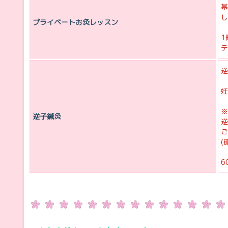
基
し
プライベートお灸レッスン
1
テ
逆
妊
※
逆子鍼灸
逆
ご
(
6