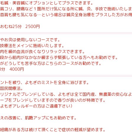
毛鍼・美容鍼にオプションとしてプラスできます。
肩コリ、腰痛など１箇所だけ気になる所に鍼、灸、手技で施術いたしま
※首肩も腰も気になる…という場合は鍼灸全身治療をプラスした方がお
おむね25分 2500円
やお灸は使用しないコースです。
技療法をメインに施術いたします。
肉を緩め血流が良くなりリラックスできます。
段から筋肉がなかなか緩まらず緊張している方へもお勧めです。
がどうしても苦手な方はこちらのコースがお勧めです。
0分 4000円
ントを被り、よもぎのミストを全身に浴びます。
国民間療法。
リジナルでブレンドしている、よもぎは全て国内産、無農薬の安心なよ
ーブをブレンドしていますので香りが良いのが特徴です。
よもぎアレルギーの方はご遠慮下さい）
えの改善に、肌艶アップにもお勧めです。
経痛がある方は続けて頂くことで症状の軽減が望めます。