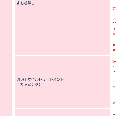
よもぎ蒸し
サ
手
※
6
（
※
★
同
瘀
カ
（
吸い玉オイルトリートメント
3
（カッピング）
※
※
マ