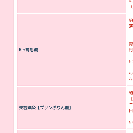
4
（
約
薄
育
Re:育毛鍼
円
6
※
を
約
【
エ
美容鍼灸【プリンぷりん鍼】
目
5