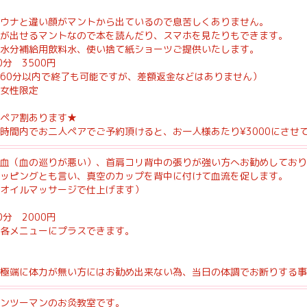
ウナと違い顔がマントから出ているので息苦しくありません。
が出せるマントなので本を読んだり、スマホを見たりもできます。
水分補給用飲料水、使い捨て紙ショーツご提供いたします。
0分 3500円
60分以内で終了も可能ですが、差額返金などはありません）
女性限定
ペア割あります★
時間内でお二人ペアでご予約頂けると、お一人様あたり¥3000にさせて
血（血の巡りが悪い）、首肩コリ背中の張りが強い方へお勧めしており
ッピングとも言い、真空のカップを背中に付けて血流を促します。
オイルマッサージで仕上げます）
0分 2000円
各メニューにプラスできます。
極端に体力が無い方にはお勧め出来ない為、当日の体調でお断りする事
ンツーマンのお灸教室です。